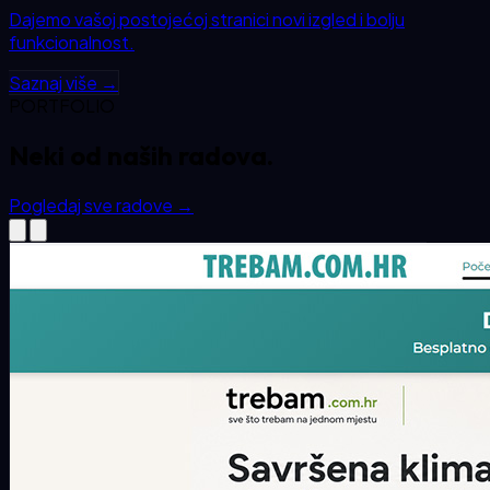
Dajemo vašoj postojećoj stranici novi izgled i bolju
funkcionalnost.
Saznaj više →
PORTFOLIO
Neki od
naših
radova.
Pogledaj sve radove
→