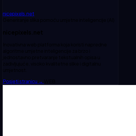
nicepixels.net
Generiranje slika pomoću umjetne inteligencije (AI)
nicepixels.net
Inovativna web platforma koja koristi napredne
algoritme umjetne inteligencije za brzo i
jednostavno pretvaranje tekstualnih opisa u
zadivljujuće, visoko kvalitetne slike i digitalnu
umjetnost.
Posjeti stranicu
→
WEB