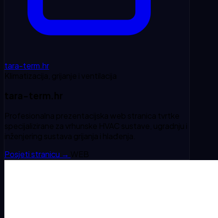
tara-term.hr
Klimatizacija, grijanje i ventilacija
tara-term.hr
Profesionalna prezentacijska web stranica tvrtke
specijalizirane za vrhunske HVAC sustave, ugradnju i
inženjering sustava grijanja i hlađenja.
Posjeti stranicu
→
WEB