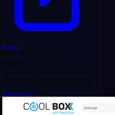
probox.hr
Klimatizacija i solarne elektrane
probox.hr
Web prezentacija tvrtke posvećene obnovljivim
izvorima energije, prodaji i montaži klima uređaja,
dizalica topline te projektiranju solarnih elektrana.
Posjeti stranicu
→
WEB