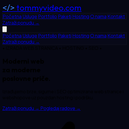
</>
tommyvideo.com
Početna
Usluge
Portfolio
Paketi
Hosting
O nama
Kontakt
Zatraži ponudu
→
Početna
Usluge
Portfolio
Paketi
Hosting
O nama
Kontakt
Zatraži ponudu
→
• IZRADA WEB STRANICA • HOSTING • SEO •
Moderni web
za
moderne
poslovne priče.
Izrađujemo brze, sigurne i SEO optimizirane web stranice i
webshopove uz pouzdan hosting i podršku.
Zatraži ponudu
→
Pogledaj radove
→