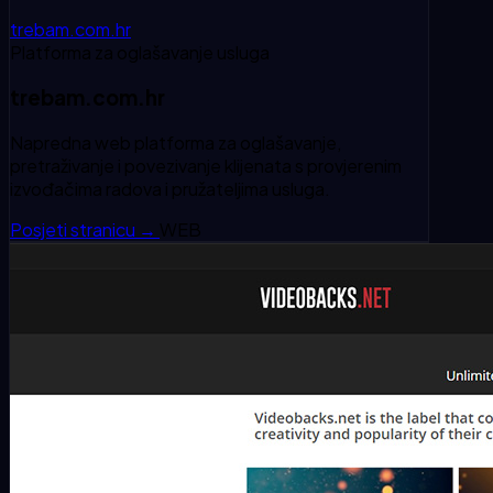
trebam.com.hr
Platforma za oglašavanje usluga
trebam.com.hr
Napredna web platforma za oglašavanje,
pretraživanje i povezivanje klijenata s provjerenim
izvođačima radova i pružateljima usluga.
Posjeti stranicu
→
WEB