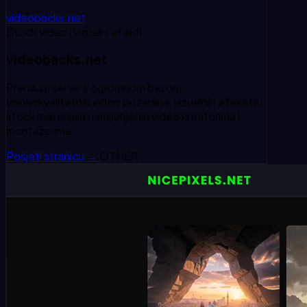
videobacks.net
Stock video i vizualni efekti
videobacks.net
Premium servis s ogromnom bazom
visokokvalitetnih video pozadina, vizualnih efekata i
stock materijala namijenjenih video kreatorima i
montažerima.
Posjeti stranicu
→
OTHER