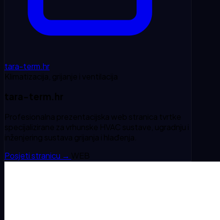
tara-term.hr
Klimatizacija, grijanje i ventilacija
tara-term.hr
Profesionalna prezentacijska web stranica tvrtke
specijalizirane za vrhunske HVAC sustave, ugradnju i
inženjering sustava grijanja i hlađenja.
Posjeti stranicu
→
WEB