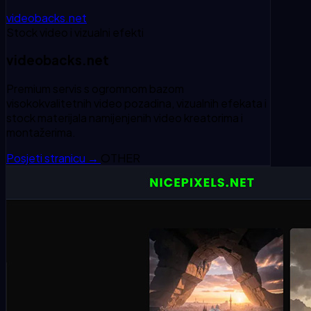
videobacks.net
Stock video i vizualni efekti
videobacks.net
Premium servis s ogromnom bazom
visokokvalitetnih video pozadina, vizualnih efekata i
stock materijala namijenjenih video kreatorima i
montažerima.
Posjeti stranicu
→
OTHER