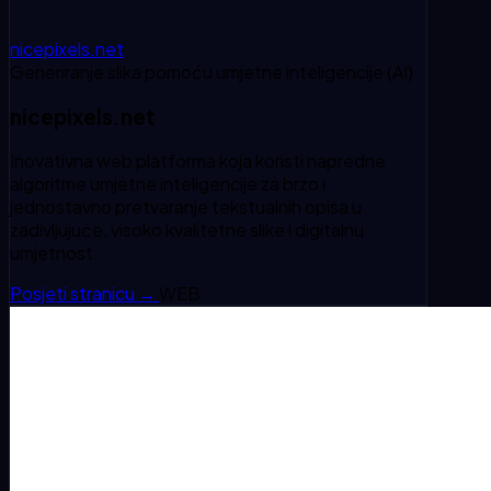
nicepixels.net
Generiranje slika pomoću umjetne inteligencije (AI)
nicepixels.net
Inovativna web platforma koja koristi napredne
algoritme umjetne inteligencije za brzo i
jednostavno pretvaranje tekstualnih opisa u
zadivljujuće, visoko kvalitetne slike i digitalnu
umjetnost.
Posjeti stranicu
→
WEB