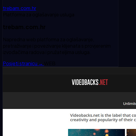
trebam.com.hr
Platforma za oglašavanje usluga
trebam.com.hr
Napredna web platforma za oglašavanje,
pretraživanje i povezivanje klijenata s provjerenim
izvođačima radova i pružateljima usluga.
Posjeti stranicu
→
WEB