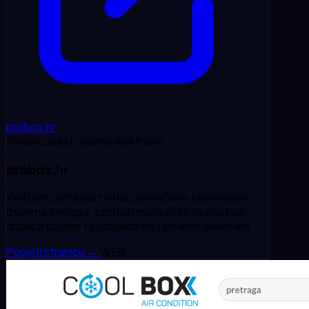
probox.hr
Klimatizacija i solarne elektrane
probox.hr
Web prezentacija tvrtke posvećene obnovljivim
izvorima energije, prodaji i montaži klima uređaja,
dizalica topline te projektiranju solarnih elektrana.
Posjeti stranicu
→
WEB