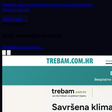
Dajemo vašoj postojećoj stranici novi izgled i bolju
funkcionalnost.
Saznaj više →
PORTFOLIO
Neki od
naših
radova.
Pogledaj sve radove
→