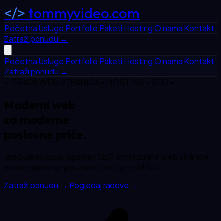
</>
tommyvideo.com
Početna
Usluge
Portfolio
Paketi
Hosting
O nama
Kontakt
Zatraži ponudu
→
Početna
Usluge
Portfolio
Paketi
Hosting
O nama
Kontakt
Zatraži ponudu
→
• IZRADA WEB STRANICA • HOSTING • SEO •
Moderni web
za
moderne
poslovne priče.
Izrađujemo brze, sigurne i SEO optimizirane web stranice i
webshopove uz pouzdan hosting i podršku.
Zatraži ponudu
→
Pogledaj radove
→