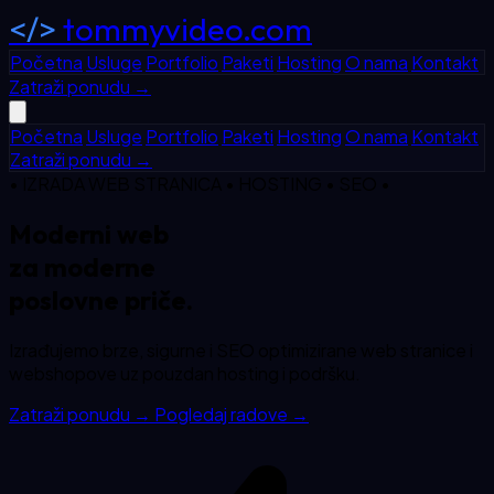
</>
tommyvideo.com
Početna
Usluge
Portfolio
Paketi
Hosting
O nama
Kontakt
Zatraži ponudu
→
Početna
Usluge
Portfolio
Paketi
Hosting
O nama
Kontakt
Zatraži ponudu
→
• IZRADA WEB STRANICA • HOSTING • SEO •
Moderni web
za
moderne
poslovne priče.
Izrađujemo brze, sigurne i SEO optimizirane web stranice i
webshopove uz pouzdan hosting i podršku.
Zatraži ponudu
→
Pogledaj radove
→