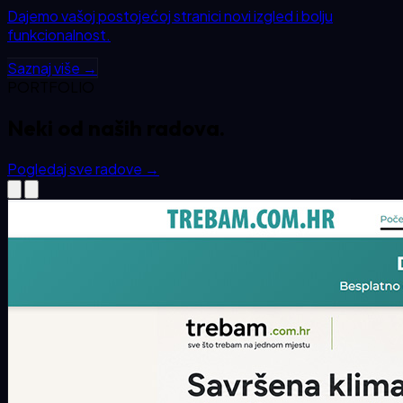
Dajemo vašoj postojećoj stranici novi izgled i bolju
funkcionalnost.
Saznaj više →
PORTFOLIO
Neki od
naših
radova.
Pogledaj sve radove
→