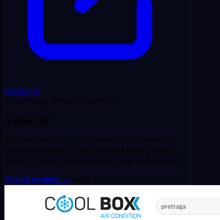
probox.hr
Klimatizacija i solarne elektrane
probox.hr
Web prezentacija tvrtke posvećene obnovljivim
izvorima energije, prodaji i montaži klima uređaja,
dizalica topline te projektiranju solarnih elektrana.
Posjeti stranicu
→
WEB