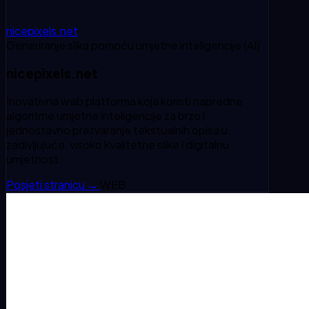
nicepixels.net
Generiranje slika pomoću umjetne inteligencije (AI)
nicepixels.net
Inovativna web platforma koja koristi napredne
algoritme umjetne inteligencije za brzo i
jednostavno pretvaranje tekstualnih opisa u
zadivljujuće, visoko kvalitetne slike i digitalnu
umjetnost.
Posjeti stranicu
→
WEB