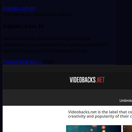
trebam.com.hr
Platforma za oglašavanje usluga
trebam.com.hr
Napredna web platforma za oglašavanje,
pretraživanje i povezivanje klijenata s provjerenim
izvođačima radova i pružateljima usluga.
Posjeti stranicu
→
WEB