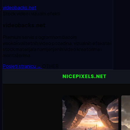
videobacks.net
Stock video i vizualni efekti
videobacks.net
Premium servis s ogromnom bazom
visokokvalitetnih video pozadina, vizualnih efekata i
stock materijala namijenjenih video kreatorima i
montažerima.
Posjeti stranicu
→
OTHER