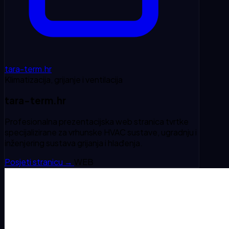
tara-term.hr
Klimatizacija, grijanje i ventilacija
tara-term.hr
Profesionalna prezentacijska web stranica tvrtke
specijalizirane za vrhunske HVAC sustave, ugradnju i
inženjering sustava grijanja i hlađenja.
Posjeti stranicu
→
WEB