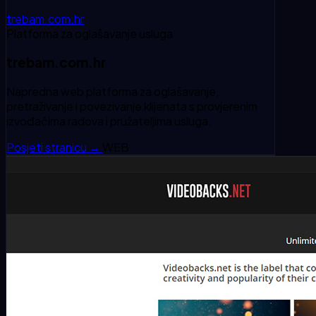
trebam.com.hr
Platforma za oglašavanje usluga
trebam.com.hr
Napredna web platforma za oglašavanje,
pretraživanje i povezivanje klijenata s provjerenim
izvođačima radova i pružateljima usluga.
Posjeti stranicu
→
WEB