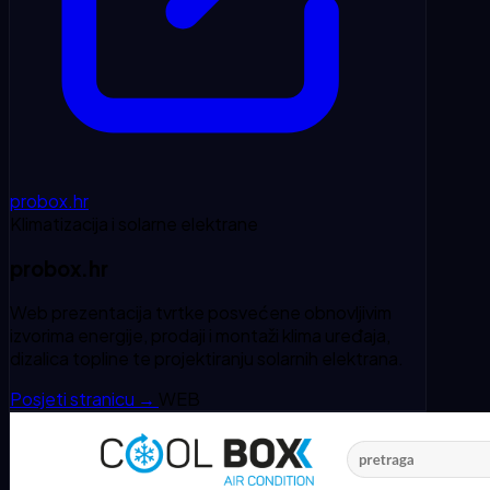
probox.hr
Klimatizacija i solarne elektrane
probox.hr
Web prezentacija tvrtke posvećene obnovljivim
izvorima energije, prodaji i montaži klima uređaja,
dizalica topline te projektiranju solarnih elektrana.
Posjeti stranicu
→
WEB