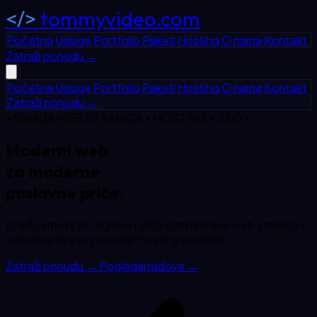
</>
tommyvideo.com
Početna
Usluge
Portfolio
Paketi
Hosting
O nama
Kontakt
Zatraži ponudu
→
Početna
Usluge
Portfolio
Paketi
Hosting
O nama
Kontakt
Zatraži ponudu
→
• IZRADA WEB STRANICA • HOSTING • SEO •
Moderni web
za
moderne
poslovne priče.
Izrađujemo brze, sigurne i SEO optimizirane web stranice i
webshopove uz pouzdan hosting i podršku.
Zatraži ponudu
→
Pogledaj radove
→