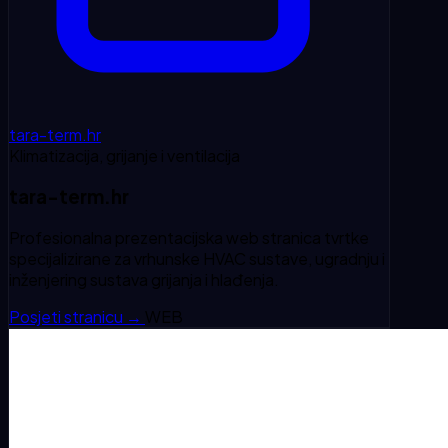
tara-term.hr
Klimatizacija, grijanje i ventilacija
tara-term.hr
Profesionalna prezentacijska web stranica tvrtke
specijalizirane za vrhunske HVAC sustave, ugradnju i
inženjering sustava grijanja i hlađenja.
Posjeti stranicu
→
WEB