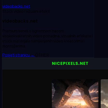
videobacks.net
Stock video i vizualni efekti
videobacks.net
Premium servis s ogromnom bazom
visokokvalitetnih video pozadina, vizualnih efekata i
stock materijala namijenjenih video kreatorima i
montažerima.
Posjeti stranicu
→
OTHER