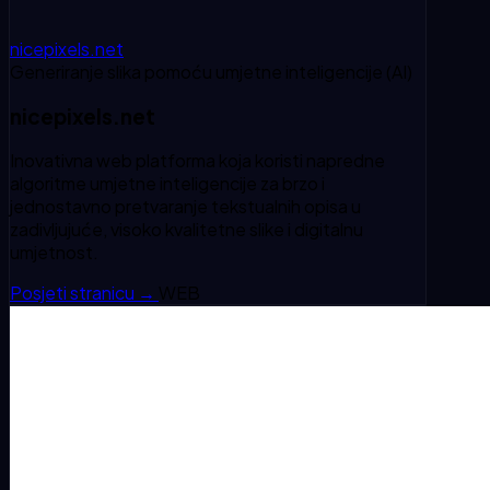
nicepixels.net
Generiranje slika pomoću umjetne inteligencije (AI)
nicepixels.net
Inovativna web platforma koja koristi napredne
algoritme umjetne inteligencije za brzo i
jednostavno pretvaranje tekstualnih opisa u
zadivljujuće, visoko kvalitetne slike i digitalnu
umjetnost.
Posjeti stranicu
→
WEB