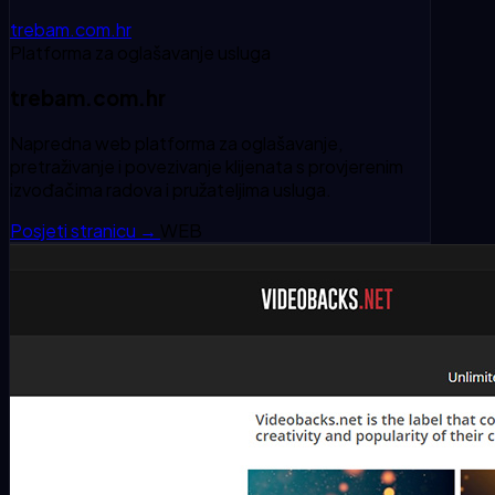
trebam.com.hr
Platforma za oglašavanje usluga
trebam.com.hr
Napredna web platforma za oglašavanje,
pretraživanje i povezivanje klijenata s provjerenim
izvođačima radova i pružateljima usluga.
Posjeti stranicu
→
WEB