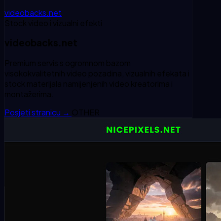
videobacks.net
Stock video i vizualni efekti
videobacks.net
Premium servis s ogromnom bazom
visokokvalitetnih video pozadina, vizualnih efekata i
stock materijala namijenjenih video kreatorima i
montažerima.
Posjeti stranicu
→
OTHER