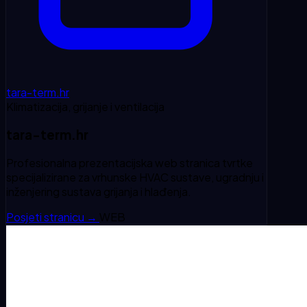
tara-term.hr
Klimatizacija, grijanje i ventilacija
tara-term.hr
Profesionalna prezentacijska web stranica tvrtke
specijalizirane za vrhunske HVAC sustave, ugradnju i
inženjering sustava grijanja i hlađenja.
Posjeti stranicu
→
WEB