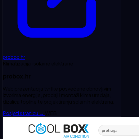
probox.hr
Klimatizacija i solarne elektrane
probox.hr
Web prezentacija tvrtke posvećene obnovljivim
izvorima energije, prodaji i montaži klima uređaja,
dizalica topline te projektiranju solarnih elektrana.
Posjeti stranicu
→
WEB