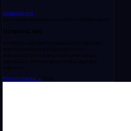
nicepixels.net
Generiranje slika pomoću umjetne inteligencije (AI)
nicepixels.net
Inovativna web platforma koja koristi napredne
algoritme umjetne inteligencije za brzo i
jednostavno pretvaranje tekstualnih opisa u
zadivljujuće, visoko kvalitetne slike i digitalnu
umjetnost.
Posjeti stranicu
→
WEB