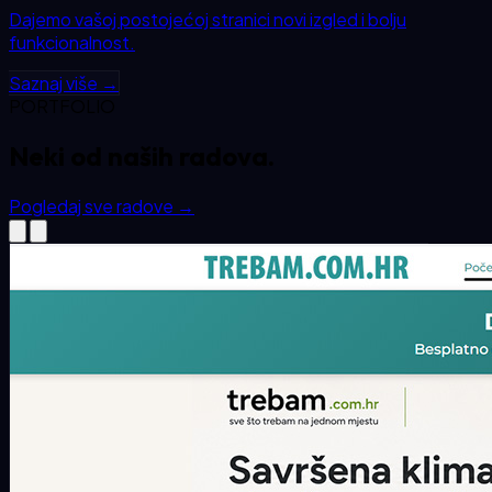
Dajemo vašoj postojećoj stranici novi izgled i bolju
funkcionalnost.
Saznaj više →
PORTFOLIO
Neki od
naših
radova.
Pogledaj sve radove
→