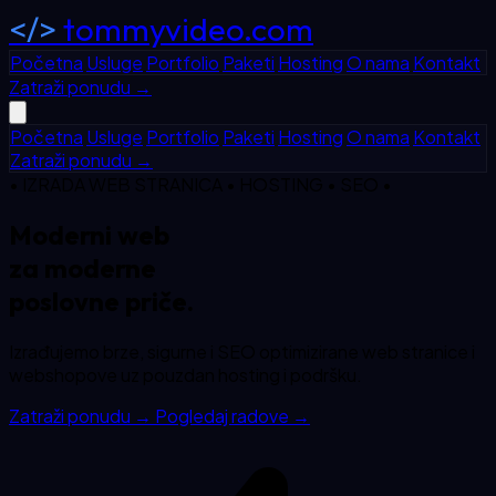
</>
tommyvideo.com
Početna
Usluge
Portfolio
Paketi
Hosting
O nama
Kontakt
Zatraži ponudu
→
Početna
Usluge
Portfolio
Paketi
Hosting
O nama
Kontakt
Zatraži ponudu
→
• IZRADA WEB STRANICA • HOSTING • SEO •
Moderni web
za
moderne
poslovne priče.
Izrađujemo brze, sigurne i SEO optimizirane web stranice i
webshopove uz pouzdan hosting i podršku.
Zatraži ponudu
→
Pogledaj radove
→