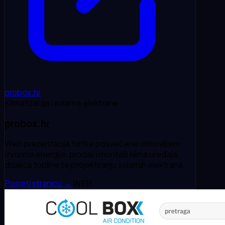
probox.hr
Klimatizacija i solarne elektrane
probox.hr
Web prezentacija tvrtke posvećene obnovljivim
izvorima energije, prodaji i montaži klima uređaja,
dizalica topline te projektiranju solarnih elektrana.
Posjeti stranicu
→
WEB