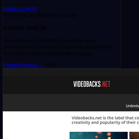
trebam.com.hr
Platforma za oglašavanje usluga
trebam.com.hr
Napredna web platforma za oglašavanje,
pretraživanje i povezivanje klijenata s provjerenim
izvođačima radova i pružateljima usluga.
Posjeti stranicu
→
WEB