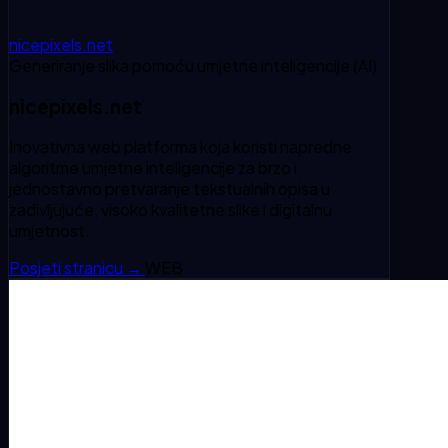
nicepixels.net
Generiranje slika pomoću umjetne inteligencije (AI)
nicepixels.net
Inovativna web platforma koja koristi napredne
algoritme umjetne inteligencije za brzo i
jednostavno pretvaranje tekstualnih opisa u
zadivljujuće, visoko kvalitetne slike i digitalnu
umjetnost.
Posjeti stranicu
→
WEB