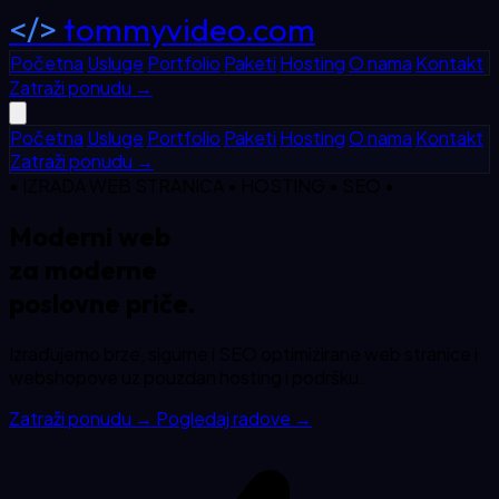
</>
tommyvideo.com
Početna
Usluge
Portfolio
Paketi
Hosting
O nama
Kontakt
Zatraži ponudu
→
Početna
Usluge
Portfolio
Paketi
Hosting
O nama
Kontakt
Zatraži ponudu
→
• IZRADA WEB STRANICA • HOSTING • SEO •
Moderni web
za
moderne
poslovne priče.
Izrađujemo brze, sigurne i SEO optimizirane web stranice i
webshopove uz pouzdan hosting i podršku.
Zatraži ponudu
→
Pogledaj radove
→