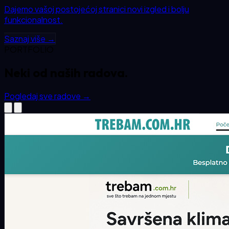
Dajemo vašoj postojećoj stranici novi izgled i bolju
funkcionalnost.
Saznaj više →
PORTFOLIO
Neki od
naših
radova.
Pogledaj sve radove
→