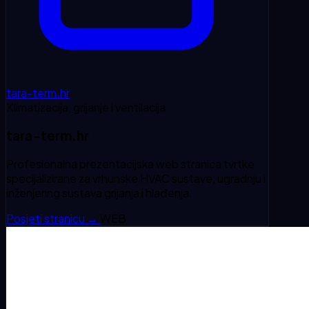
tara-term.hr
Klimatizacija, grijanje i ventilacija
tara-term.hr
Profesionalna prezentacijska web stranica tvrtke
specijalizirane za vrhunske HVAC sustave, ugradnju i
inženjering sustava grijanja i hlađenja.
Posjeti stranicu
→
WEB