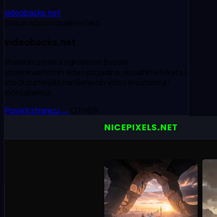
videobacks.net
Stock video i vizualni efekti
videobacks.net
Premium servis s ogromnom bazom
visokokvalitetnih video pozadina, vizualnih efekata i
stock materijala namijenjenih video kreatorima i
montažerima.
Posjeti stranicu
→
OTHER